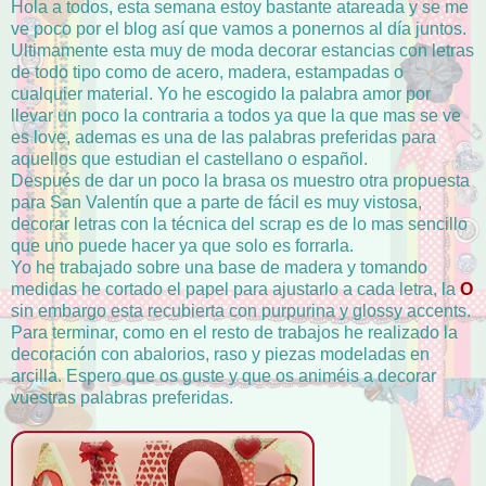
Hola a todos, esta semana estoy bastante atareada y se me
ve poco por el blog así que vamos a ponernos al día juntos.
Ultimamente esta muy de moda decorar estancias con letras
de todo tipo como de acero, madera, estampadas o
cualquier material. Yo he escogido la palabra amor por
llevar un poco la contraria a todos ya que la que mas se ve
es love, ademas es una de las palabras preferidas para
aquellos que estudian el castellano o español.
Después de dar un poco la brasa os muestro otra propuesta
para San Valentín que a parte de fácil es muy vistosa,
decorar letras con la técnica del scrap es de lo mas sencillo
que uno puede hacer ya que solo es forrarla.
Yo he trabajado sobre una base de madera y tomando
medidas he cortado el papel para ajustarlo a cada letra, la
O
sin embargo esta recubierta con purpurina y glossy accents.
Para terminar, como en el resto de trabajos he realizado la
decoración con abalorios, raso y piezas modeladas en
arcilla. Espero que os guste y que os animéis a decorar
vuestras palabras preferidas.