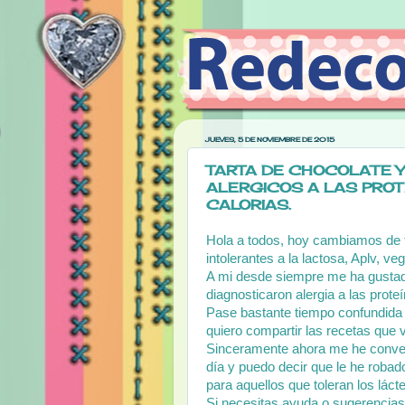
JUEVES, 5 DE NOVIEMBRE DE 2015
TARTA DE CHOCOLATE Y
ALERGICOS A LAS PROT
CALORIAS.
Hola a todos, hoy cambiamos de te
intolerantes a la lactosa, Aplv, v
A mi desde siempre me ha gustado
diagnosticaron alergia a las proteí
Pase bastante tiempo confundida 
quiero compartir las recetas que v
Sinceramente ahora me he conver
día y puedo decir que le he roba
para aquellos que toleran los láct
Si necesitas ayuda o sugerencias 