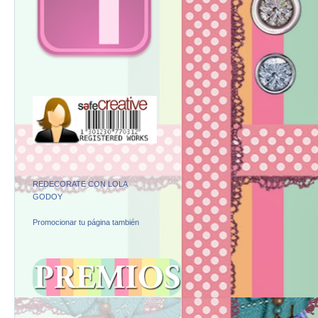
OBRAS REGISTRADAS.
ME GUSTA.
REDECORATE CON LOLA
GODOY
Promocionar tu página también
PREMIOS