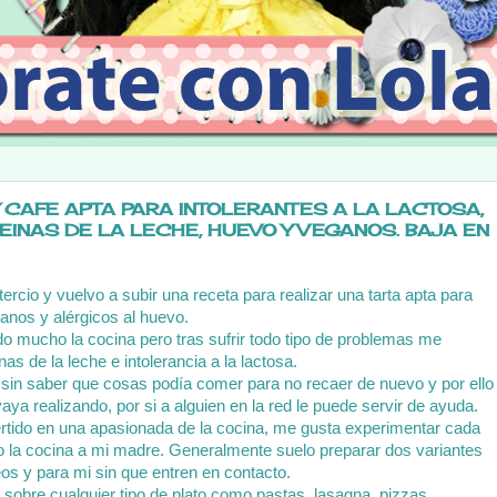
 CAFE APTA PARA INTOLERANTES A LA LACTOSA,
EINAS DE LA LECHE, HUEVO Y VEGANOS. BAJA EN
rcio y vuelvo a subir una receta para realizar una tarta apta para
eganos y alérgicos al huevo.
 mucho la cocina pero tras sufrir todo tipo de problemas me
nas de la leche e intolerancia a la lactosa.
sin saber que cosas podía comer para no recaer de nuevo y por ello
aya realizando, por si a alguien en la red le puede servir de ayuda.
tido en una apasionada de la cocina, me gusta experimentar cada
do la cocina a mi madre. Generalmente suelo preparar dos variantes
eos y para mi sin que entren en contacto.
sobre cualquier tipo de plato como pastas, lasagna, pizzas,