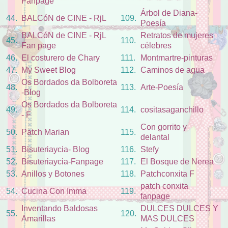
Fanpage
Árbol de Diana-
44.
BALCóN de CINE - RjL
109.
Poesía
BALCóN de CINE - RjL
Retratos de mujeres
45.
110.
Fan page
célebres
46.
El costurero de Chary
111.
Montmartre-pinturas
47.
My Sweet Blog
112.
Caminos de agua
Os Bordados da Bolboreta
48.
113.
Arte-Poesía
-Blog
Os Bordados da Bolboreta
49.
114.
cositasaganchillo
- F
Con gorrito y
50.
Patch Marian
115.
delantal
51.
Bisuteriaycia- Blog
116.
Stefy
52.
Bisuteriaycia-Fanpage
117.
El Bosque de Nerea
53.
Anillos y Botones
118.
Patchconxita F
patch conxita
54.
Cucina Con Imma
119.
fanpage
Inventando Baldosas
DULCES DULCES Y
55.
120.
Amarillas
MAS DULCES