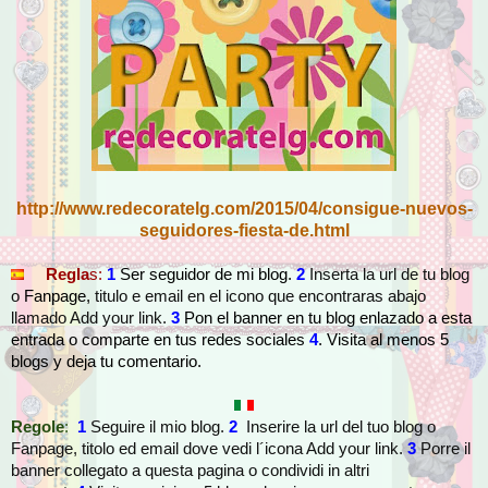
http://www.redecoratelg.com/2015/04/consigue-nuevos-
seguidores-fiesta-de.html
Regla
s:
1
Ser seguidor de mi blog.
2
Inserta la url de tu blog
o
Fanpage,
titulo e email en el icono que encontraras abajo
llamado Add your link.
3
Pon el banner en tu blog enlazado a esta
entrada o comparte en tus redes sociales
4
.
Visita al menos 5
blogs y deja tu comentario.
Regole
:
1
Seguire il mio blog.
2
Inserire la url del tuo blog o
Fanpage, titolo ed email dove vedi l´icona Add your link.
3
Porre il
banner collegato a questa pagina o condividi in altri