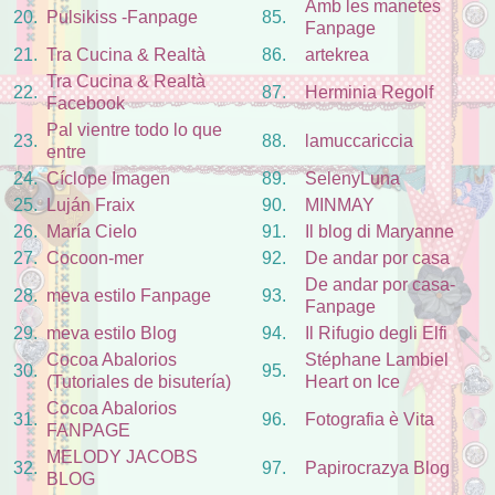
Amb les manetes
20.
Pulsikiss -Fanpage
85.
Fanpage
21.
Tra Cucina & Realtà
86.
artekrea
Tra Cucina & Realtà
22.
87.
Herminia Regolf
Facebook
Pal vientre todo lo que
23.
88.
lamuccariccia
entre
24.
Cíclope Imagen
89.
SelenyLuna
25.
Luján Fraix
90.
MINMAY
26.
María Cielo
91.
Il blog di Maryanne
27.
Cocoon-mer
92.
De andar por casa
De andar por casa-
28.
meva estilo Fanpage
93.
Fanpage
29.
meva estilo Blog
94.
Il Rifugio degli Elfi
Cocoa Abalorios
Stéphane Lambiel
30.
95.
(Tutoriales de bisutería)
Heart on Ice
Cocoa Abalorios
31.
96.
Fotografia è Vita
FANPAGE
MELODY JACOBS
32.
97.
Papirocrazya Blog
BLOG