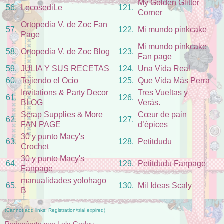
My Golden Glitter
56.
LecosediLe
121.
Corner
Ortopedia V. de Zoc Fan
57.
122.
Mi mundo pinkcake
Page
Mi mundo pinkcake
58.
Ortopedia V. de Zoc Blog
123.
Fan page
59.
JULIA Y SUS RECETAS
124.
Una Vida Real
60.
Tejiendo el Ocio
125.
Que Vida Más Perra
Invitations & Party Decor
Tres Vueltas y
61.
126.
BLOG
Verás.
Scrap Supplies & More
Cœur de pain
62.
127.
FAN PAGE
d’épices
30 y punto Macy's
63.
128.
Petitdudu
Crochet
30 y punto Macy's
64.
129.
Petitdudu Fanpage
Fanpage
manualidades yolohago
65.
130.
Mil Ideas Scaly
B
(Cannot add links: Registration/trial expired)
Redecórate con Lola Godoy