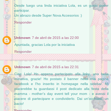
Desde luego una linda iniciativa Lola, es un gusto poder
participar.
Un abrazo desde Super Nova Accesorios :)
Responder
Unknown
7 de abril de 2015 a las 22:00
Apuntada, gracias Lola por la iniciativa
Responder
Unknown
7 de abril de 2015 a las 22:31
Ciao Lola! Ho appena partecipato alla linky, una bella
iniziativa, grazie! Ho postato il banner nella mia pagina
facebook e l'ho inserito in homepage nella sidebar. Mi
piacerebbe tu guardassi il post dedicato alla festa della
mamma - mother's day event tell your mom - e avessi il
piacere di partecipare e condividerlo. Dai un'occhiata, un
bacio!
Responder