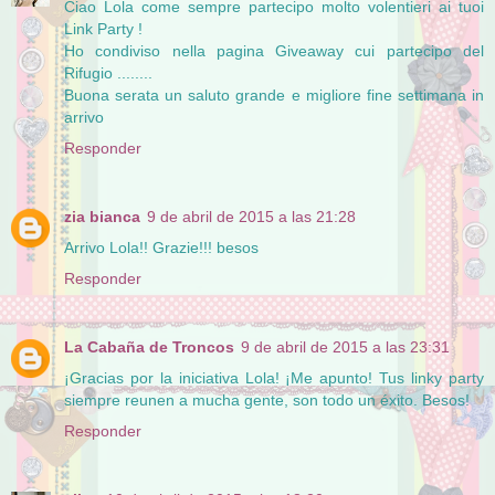
Ciao Lola come sempre partecipo molto volentieri ai tuoi
Link Party !
Ho condiviso nella pagina Giveaway cui partecipo del
Rifugio ........
Buona serata un saluto grande e migliore fine settimana in
arrivo
Responder
zia bianca
9 de abril de 2015 a las 21:28
Arrivo Lola!! Grazie!!! besos
Responder
La Cabaña de Troncos
9 de abril de 2015 a las 23:31
¡Gracias por la iniciativa Lola! ¡Me apunto! Tus linky party
siempre reunen a mucha gente, son todo un éxito. Besos!
Responder