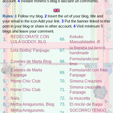
account.
4
Visitare minimo 5 blog e lasciare un commento.
Rules:
Follow my blog.
2
Insert the url of your blog, title and
1
your email in the icon Add your link.
3
Put the banner linked to this
post in your blog or share in other account.
4
Visit minimum 5
blogs and leave your comment.
REDECORATE CON
Kekuko
1.
66.
LOLA GODOY. BLG
Manualidades -B
la finestra sul bosco
2.
Lola Godoy. Fanpage.
67.
handmade
Formulando con
3.
Cosetes de Marta Blog
68.
fimo
Cosetes de Marta
Formulando con fimo
4.
69.
Fanpage
Fanpage
5.
Home Chic Club
70.
Simona Creazioni
Simona creazioni
6.
Home Chic Club
71.
Fanpage
7.
Nala
72.
la muscetta
8.
Mirtha Amigurumis. Blog
73.
El rincón de Baqui
Mirtha Amigurumis.
SOCORRO TENGO
9.
74.