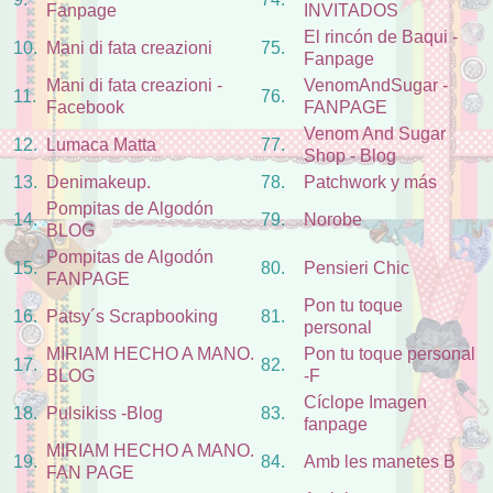
Fanpage
INVITADOS
El rincón de Baqui -
10.
Mani di fata creazioni
75.
Fanpage
Mani di fata creazioni -
VenomAndSugar -
11.
76.
Facebook
FANPAGE
Venom And Sugar
12.
Lumaca Matta
77.
Shop - Blog
13.
Denimakeup.
78.
Patchwork y más
Pompitas de Algodón
14.
79.
Norobe
BLOG
Pompitas de Algodón
15.
80.
Pensieri Chic
FANPAGE
Pon tu toque
16.
Patsy´s Scrapbooking
81.
personal
MIRIAM HECHO A MANO.
Pon tu toque personal
17.
82.
BLOG
-F
Cíclope Imagen
18.
Pulsikiss -Blog
83.
fanpage
MIRIAM HECHO A MANO.
19.
84.
Amb les manetes B
FAN PAGE