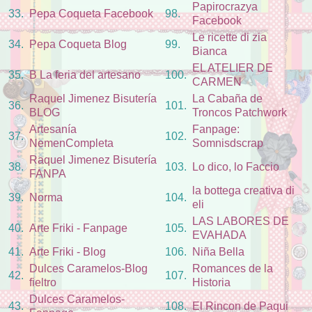
Papirocrazya
33.
Pepa Coqueta Facebook
98.
Facebook
Le ricette di zia
34.
Pepa Coqueta Blog
99.
Bianca
EL ATELIER DE
35.
B La feria del artesano
100.
CARMEN
Raquel Jimenez Bisutería
La Cabaña de
36.
101.
BLOG
Troncos Patchwork
Artesanía
Fanpage:
37.
102.
NemenCompleta
Somnisdscrap
Raquel Jimenez Bisutería
38.
103.
Lo dico, lo Faccio
FANPA
la bottega creativa di
39.
Norma
104.
eli
LAS LABORES DE
40.
Arte Friki - Fanpage
105.
EVAHADA
41.
Arte Friki - Blog
106.
Niña Bella
Dulces Caramelos-Blog
Romances de la
42.
107.
fieltro
Historia
Dulces Caramelos-
43.
108.
El Rincon de Paqui