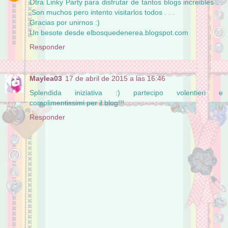
Otra Linky Party para disfrutar de tantos blogs increibles . .
.Son muchos pero intento visitarlos todos . . .
Gracias por unirnos :)
Un besote desde elbosquedenerea.blogspot.com
Responder
Maylea03
17 de abril de 2015 a las 16:46
Splendida iniziativa :) partecipo volentieri e
complimentissimi per il blog!!!
Responder