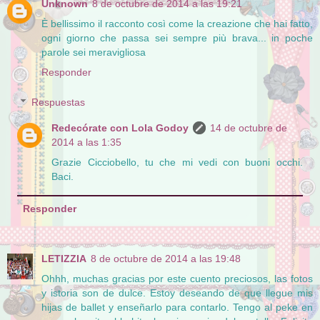
Unknown
8 de octubre de 2014 a las 19:21
È bellissimo il racconto così come la creazione che hai fatto,
ogni giorno che passa sei sempre più brava... in poche
parole sei meravigliosa
Responder
Respuestas
Redecórate con Lola Godoy
14 de octubre de
2014 a las 1:35
Grazie Cicciobello, tu che mi vedi con buoni occhi.
Baci.
Responder
LETIZZIA
8 de octubre de 2014 a las 19:48
Ohhh, muchas gracias por este cuento preciosos, las fotos
y istoria son de dulce. Estoy deseando de que llegue mis
hijas de ballet y enseñarlo para contarlo. Tengo al peke en