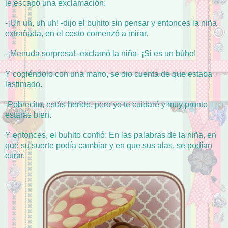
le escapó una exclamación:
-¡Uh uh, uh uh! -dijo el buhito sin pensar y entonces la niña
extrañada, en el cesto comenzó a mirar.
-¡Menuda sorpresa! -exclamó la niña- ¡Si es un búho!
Y cogiéndolo con una mano, se dio cuenta de que estaba
lastimado.
-Pobrecito, estás herido, pero yo te cuidaré y muy pronto
estarás bien.
Y entonces, el buhito confió: En las palabras de la niña, en
que su suerte podía cambiar y en que sus alas, se podían
curar.