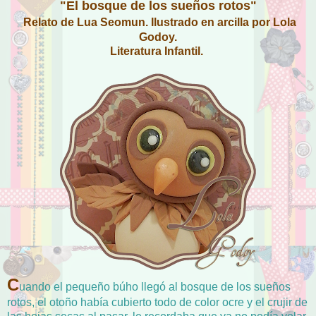
"El bosque de los sueños rotos"
Relato de Lua Seomun. Ilustrado en arcilla por Lola
Godoy.
Literatura Infantil.
C
uando el pequeño búho llegó al bosque de los sueños
rotos, el otoño había cubierto todo de color ocre y el crujir de