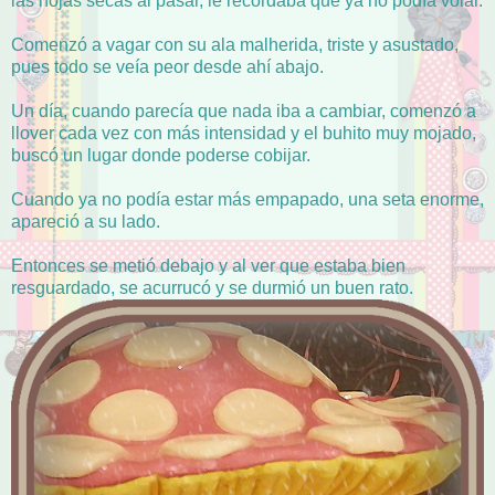
las hojas secas al pasar, le recordaba que ya no podía volar.
Comenzó a vagar con su ala malherida, triste y asustado,
pues todo se veía peor desde ahí abajo.
Un día, cuando parecía que nada iba a cambiar, comenzó a
llover cada vez con más intensidad y el buhito muy mojado,
buscó un lugar donde poderse cobijar.
Cuando ya no podía estar más empapado, una seta enorme,
apareció a su lado.
Entonces se metió debajo y al ver que estaba bien
resguardado, se acurrucó y se durmió un buen rato.