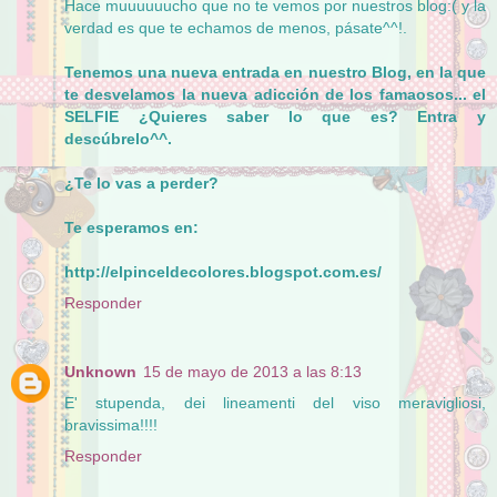
Hace muuuuuucho que no te vemos por nuestros blog:( y la
verdad es que te echamos de menos, pásate^^!.
Tenemos una nueva entrada en nuestro Blog, en la que
te desvelamos la nueva adicción de los famaosos... el
SELFIE ¿Quieres saber lo que es? Entra y
descúbrelo^^.
¿Te lo vas a perder?
Te esperamos en:
http://elpinceldecolores.blogspot.com.es/
Responder
Unknown
15 de mayo de 2013 a las 8:13
E' stupenda, dei lineamenti del viso meravigliosi,
bravissima!!!!
Responder