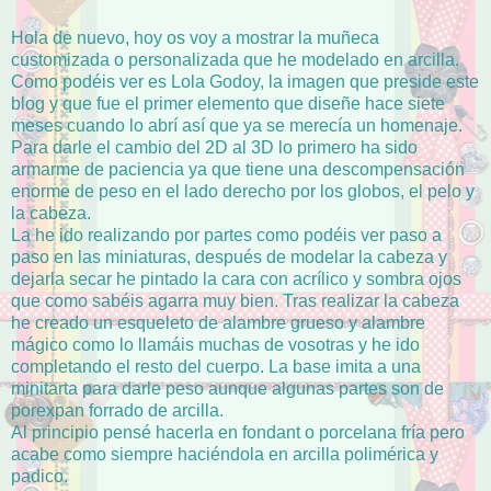
Hola de nuevo, hoy os voy a mostrar la muñeca
customizada o personalizada que he modelado en arcilla.
Como podéis ver es Lola Godoy, la imagen que preside este
blog y que fue el primer elemento que diseñe hace siete
meses cuando lo abrí así que ya se merecía un homenaje.
Para darle el cambio del 2D al 3D lo primero ha sido
armarme de paciencia ya que tiene una descompensación
enorme de peso en el lado derecho por los globos, el pelo y
la cabeza.
La he ido realizando por partes como podéis ver paso a
paso en las miniaturas, después de modelar la cabeza y
dejarla secar he pintado la cara con acrílico y sombra ojos
que como sabéis agarra muy bien. Tras realizar la cabeza
he creado un esqueleto de alambre grueso y alambre
mágico como lo llamáis muchas de vosotras y he ido
completando el resto del cuerpo. La base imita a una
minitarta para darle peso aunque algunas partes son de
porexpan forrado de arcilla.
Al principio pensé hacerla en fondant o porcelana fría pero
acabe como siempre haciéndola en arcilla polimérica y
padico.