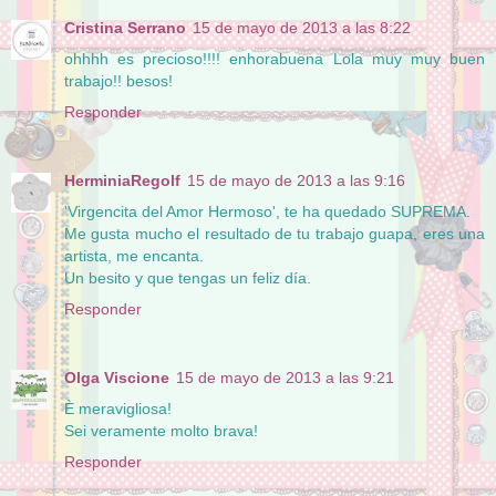
Cristina Serrano
15 de mayo de 2013 a las 8:22
ohhhh es precioso!!!! enhorabuena Lola muy muy buen
trabajo!! besos!
Responder
HerminiaRegolf
15 de mayo de 2013 a las 9:16
'Virgencita del Amor Hermoso', te ha quedado SUPREMA.
Me gusta mucho el resultado de tu trabajo guapa, eres una
artista, me encanta.
Un besito y que tengas un feliz día.
Responder
Olga Viscione
15 de mayo de 2013 a las 9:21
È meravigliosa!
Sei veramente molto brava!
Responder