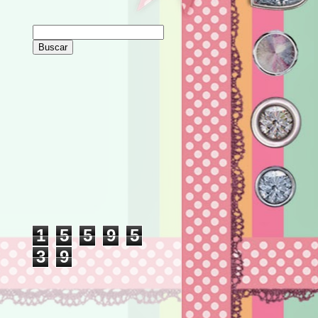
BUSCADOR. CERCA. SEARCH.
SEGUIDORES.
VISITAS.
1
5
5
9
5
3
9
LUGARES DEL MUNDO DESDE DONDE
VISITAN MI BLOG.