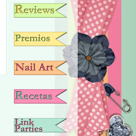
REVIEWS
PREMIOS
NAIL ART
a
RECETAS
LABORES CREATIVAS.