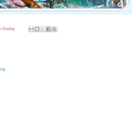
a Godoy
log.