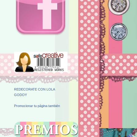
OBRAS REGISTRADAS.
ME GUSTA.
REDECORATE CON LOLA
GODOY
Promocionar tu página también
PREMIOS