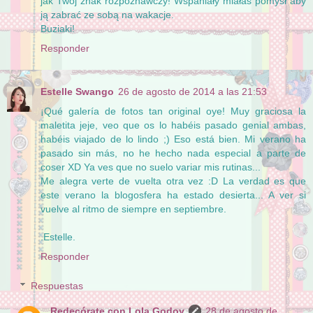
jak Twój znak rozpoznawczy! Wspaniały miałaś pomysł aby
ją zabrać ze sobą na wakacje.
Buziaki!
Responder
Estelle Swango
26 de agosto de 2014 a las 21:53
¡Qué galería de fotos tan original oye! Muy graciosa la
maletita jeje, veo que os lo habéis pasado genial ambas,
habéis viajado de lo lindo ;) Eso está bien. Mi verano ha
pasado sin más, no he hecho nada especial a parte de
coser XD Ya ves que no suelo variar mis rutinas...
Me alegra verte de vuelta otra vez :D La verdad es que
este verano la blogosfera ha estado desierta... A ver si
vuelve al ritmo de siempre en septiembre.
.Estelle.
Responder
Respuestas
Redecórate con Lola Godoy
28 de agosto de