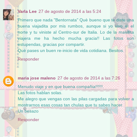
Varla Lee
27 de agosto de 2014 a las 5:24
Primero que nada "Bentornata" Què bueno que te diste una
buena viajadita por mis rumbos, aunque si yo vivo el el
norte y tu viniste al Centro-sur de Italia. Lo de la maletita
viajera me ha hecho mucha gracia!! Las fotos son
estupendas, gracias por compartir.
Què pases un buen re-inicio de vida cotidiana. Besitos.
Responder
maria jose maleno
27 de agosto de 2014 a las 7:26
Menudo viaje y en que buena compañia!!!!!!.
Las fotos hablan solas.
Me alegro que vengas con las pilas cargadas para volver a
mostrarnos esas cosas tan chulas que tu sabes hacer.
Un besazo
Responder