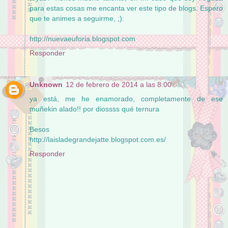
para estas cosas me encanta ver este tipo de blogs. Espero
que te animes a seguirme, ;):
http://nuevaeuforia.blogspot.com
Responder
Unknown
12 de febrero de 2014 a las 8:00
ya está, me he enamorado, completamente de ese
muñekin alado!! por diossss qué ternura
Besos
http://laisladegrandejatte.blogspot.com.es/
Responder