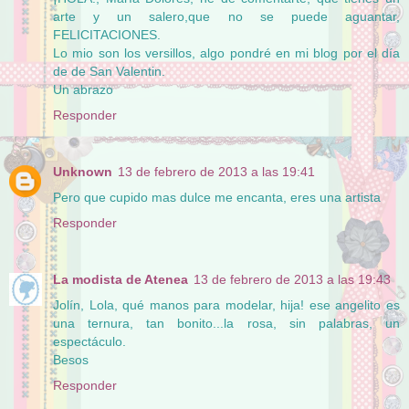
arte y un salero,que no se puede aguantar,
FELICITACIONES.
Lo mio son los versillos, algo pondré en mi blog por el día
de de San Valentin.
Un abrazo
Responder
Unknown
13 de febrero de 2013 a las 19:41
Pero que cupido mas dulce me encanta, eres una artista
Responder
La modista de Atenea
13 de febrero de 2013 a las 19:43
Jolín, Lola, qué manos para modelar, hija! ese angelito es
una ternura, tan bonito...la rosa, sin palabras, un
espectáculo.
Besos
Responder